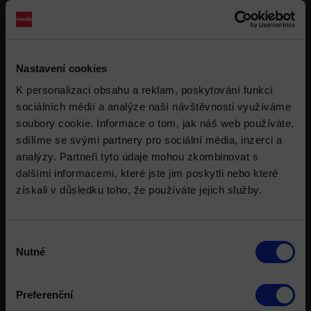
od 20,00
5 Bb
10 Bb
15 Bb
od 100,00
10 Bb
20 Bb
30 Bb
Nastavení cookies
K personalizaci obsahu a reklam, poskytování funkcí
Zákaznické úrovně
sociálních médií a analýze naší návštěvnosti využíváme
soubory cookie. Informace o tom, jak náš web používáte,
Každé pondělí vyhodnocujeme, kolik jsi nasbíral bodů v pokeru a
sdílíme se svými partnery pro sociální média, inzerci a
kurzové sázce za poslední 4 týdny, nezáleží na tom, kolik bodů
analýzy. Partneři tyto údaje mohou zkombinovat s
využiješ.
dalšími informacemi, které jste jim poskytli nebo které
získali v důsledku toho, že používáte jejich služby.
Aktuální úroveň
Bronz →
Stříbro →
Zlato →
Z bronzové
0–49 Bb
50–249 Bb
250+ Bb
Výběr
Nutné
souhlasu
Ze stříbrné
0–74 Bb
75–374 Bb
375+ Bb
Ze zlaté
0–99 Bb
100–499 Bb
500+ Bb
Preferenční