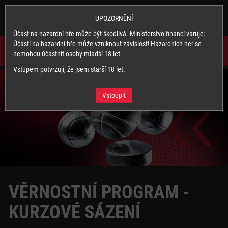
SYNOTTIP.CZ
×
Nainstalovat
UPOZORNĚNÍ
Stahuj naši appku a využívej její výhody.
Účast na hazardní hře může být škodlivá. Ministerstvo financí varuje:
Účastí na hazardní hře může vzniknout závislost! Hazardních her se
nemohou účastnit osoby mladší 18 let.
Vstupem potvrzuji, že jsem starší 18 let.
Vstoupit
VĚRNOSTNÍ PROGRAM -
KURZOVÉ SÁZENÍ