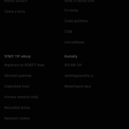
Mobilní aplikace
MONETA Money Bank
Fio banka
Casina a herny
Česká spořitelna
ČSOB
Unicreditbank
SYNOT TIP odkazy
Kontakty
Registrace do BENEFIT klubu
800 888 100
Obchodní podmínky
synottip@synottip.cz
Zodpovědné hraní
Marketingové akce
Ochrana osobních údajů
Nejčastější dotazy
Nastavení cookies