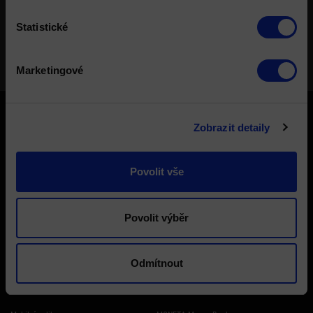
Výhody nové úrovně máš minimálně na 1 týden.
Statistické
Kompletní pravidla zde.
Zaregistruj se
Zavřít
Marketingové
Účast na hazardní hře může být škodlivá. Ministerstvo financí varuje: Účastí
Zobrazit detaily
na hazardní hře může vzniknout závislost! Hazardních her se nemohou
účastnit osoby mladší 18 let.
Povolit vše
SYNOT TIP produkty
Platební metody
Online casino
Platební karta
Povolit výběr
Kurzové sázky
ePlatby
Odmítnout
Live sázky
Mojeplatba
Online poker
mPeníze