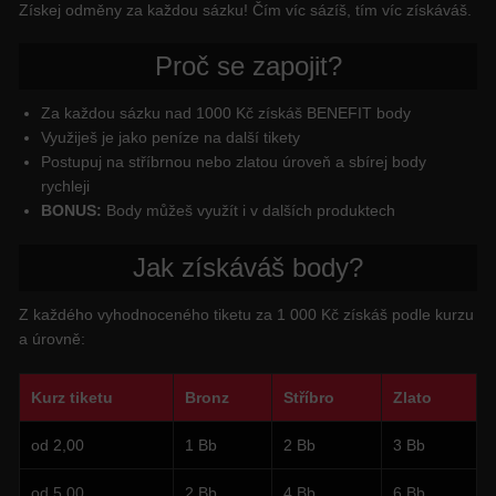
Získej odměny za každou sázku! Čím víc sázíš, tím víc získáváš.
Proč se zapojit?
Za každou sázku nad 1000 Kč získáš BENEFIT body
Využiješ je jako peníze na další tikety
Postupuj na stříbrnou nebo zlatou úroveň a sbírej body
rychleji
BONUS:
Body můžeš využít i v dalších produktech
Jak získáváš body?
Z každého vyhodnoceného tiketu za 1 000 Kč získáš podle kurzu
a úrovně:
Kurz tiketu
Bronz
Stříbro
Zlato
od 2,00
1 Bb
2 Bb
3 Bb
od 5,00
2 Bb
4 Bb
6 Bb