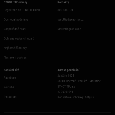
SYNOT TIP odkazy
Kontakty
Registrace do BENEFIT klubu
800 888 100
Obchodní podmínky
synottip@synottip.cz
Zodpovědné hraní
Marketingové akce
Ochrana osobních údajů
Nejčastější dotazy
Nastavení cookies
Sociální sítě
Adresa podnikání
Jaktáře 1475
Facebook
68601 Uherské Hradiště - Mařatice
SYNOT TIP, a.s
Youtube
IČ 26301091
Instagram
Kód datové schránky: 68fgirs