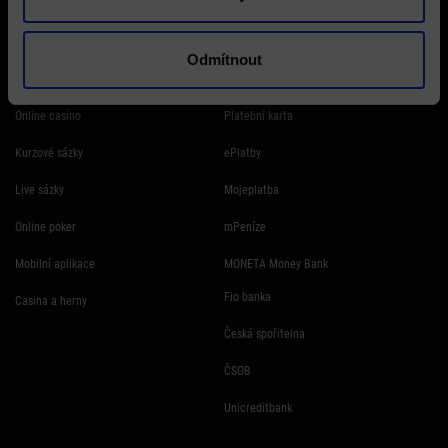
na hazardní hře může vzniknout závislost! Hazardních her se nemohou
účastnit osoby mladší 18 let.
Odmítnout
SYNOT TIP produkty
Platební metody
Online casino
Platební karta
Kurzové sázky
ePlatby
Live sázky
Mojeplatba
Online poker
mPeníze
Mobilní aplikace
MONETA Money Bank
Fio banka
Casina a herny
Česká spořitelna
ČSOB
Unicreditbank