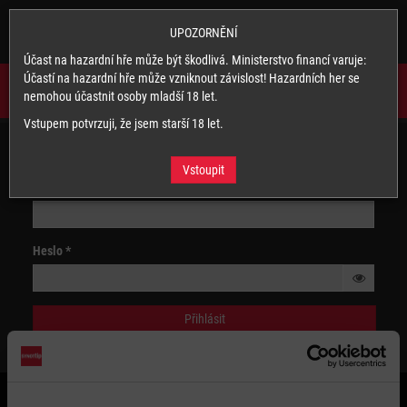
SYNOTTIP.CZ
×
Nainstalovat
UPOZORNĚNÍ
Stahuj naši appku a využívej její výhody.
Účast na hazardní hře může být škodlivá. Ministerstvo financí varuje:
Účastí na hazardní hře může vzniknout závislost! Hazardních her se
nemohou účastnit osoby mladší 18 let.
Vstupem potvrzuji, že jsem starší 18 let.
PŘIHLÁŠENÍ UŽIVATELE
Vstoupit
Přihlašovací jméno *
Heslo *
Přihlásit
Zapomněli jste heslo?